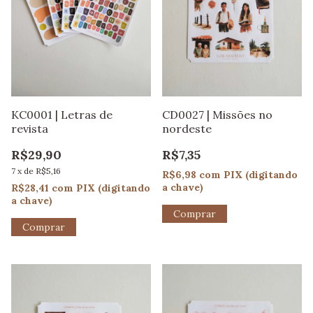
KC0001 | Letras de
CD0027 | Missões no
revista
nordeste
R$29,90
R$7,35
7
x
de
R$5,16
R$6,98
com
PIX (digitando
a chave)
R$28,41
com
PIX (digitando
a chave)