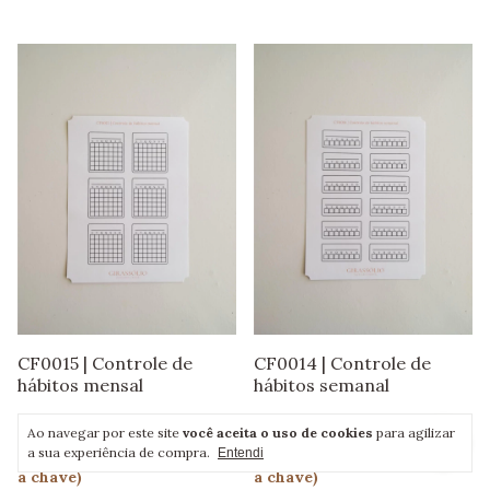
CF0014 | Controle de
CF0015 | Controle de
hábitos semanal
hábitos mensal
R$7,35
R$7,35
Ao navegar por este site
você aceita o uso de cookies
para agilizar
a sua experiência de compra.
Entendi
R$6,98
com
PIX (digitando
R$6,98
com
PIX (digitando
a chave)
a chave)