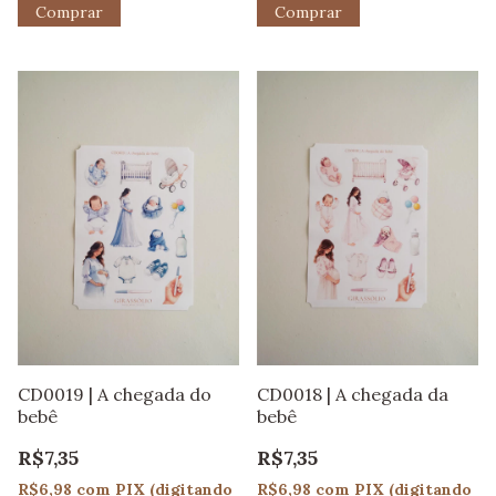
CD0019 | A chegada do
CD0018 | A chegada da
bebê
bebê
R$7,35
R$7,35
R$6,98
com
PIX (digitando
R$6,98
com
PIX (digitando