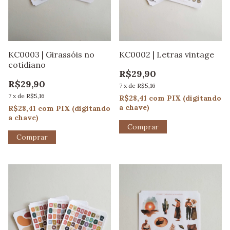
KC0003 | Girassóis no
KC0002 | Letras vintage
cotidiano
R$29,90
R$29,90
7
x
de
R$5,16
7
x
de
R$5,16
R$28,41
com
PIX (digitando
a chave)
R$28,41
com
PIX (digitando
a chave)