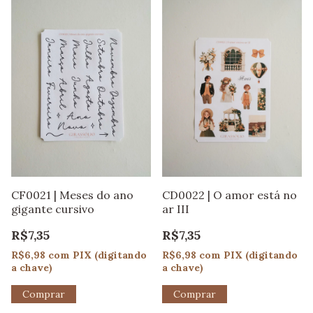
CF0021 | Meses do ano
CD0022 | O amor está no
gigante cursivo
ar III
R$7,35
R$7,35
R$6,98
com
PIX (digitando
R$6,98
com
PIX (digitando
a chave)
a chave)