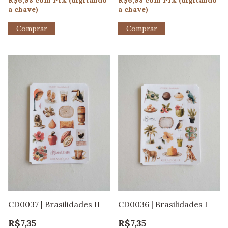
R$6,98
com
PIX (digitando
R$6,98
com
PIX (digitando
a chave)
a chave)
CD0037 | Brasilidades II
CD0036 | Brasilidades I
R$7,35
R$7,35