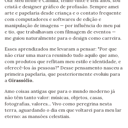
Olá! Meu nome é Camilla, tenho vinte e seis anos, sou
cristã e designer gráfico de profissão. Sempre amei
arte e papelaria desde criança e o contato frequente
com computadores e softwares de edição e
manipulação de imagens — por influência do meu pai
e tio, que trabalhavam com filmagem de eventos —
me guiou naturalmente para o design como carreira.
Esses aprendizados me levaram a pensar: "Por que
não criar uma marca reunindo tudo aquilo que amo,
com produtos que reflitam meu estilo e identidade, e
oferecê-los às pessoas?" Desse pensamento nasceu a
primeira papelaria, que posteriormente evoluiu para
a
Girassólio.
Amo coisas antigas que para o mundo moderno já
não têm tanto valor: músicas, objetos, casas,
fotografias, valores... Vivo como peregrina nesta
terra, aguardando o dia em que voltarei para meu lar
eterno: as mansões celestiais.