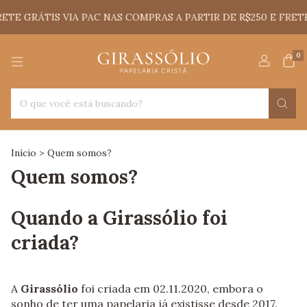
TE GRÁTIS VIA PAC NAS COMPRAS A PARTIR DE R$250 E FRETE
0
Início
>
Quem somos?
Quem somos?
Quando a Girassólio foi
criada?
A
Girassólio
foi criada em 02.11.2020, embora o
sonho de ter uma papelaria já existisse desde 2017.