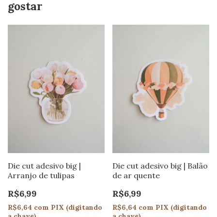
gostar
Die cut adesivo big |
Die cut adesivo big | Balão
Arranjo de tulipas
de ar quente
R$6,99
R$6,99
R$6,64
com
PIX (digitando
R$6,64
com
PIX (digitando
a chave)
a chave)